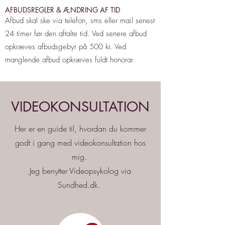
AFBUDSREGLER & ÆNDRING AF TID
Afbud skal ske via telefon, sms eller mail senest
24 timer før den aftalte tid. Ved senere afbud
opkræves afbudsgebyr på 500 kr. Ved
manglende afbud opkræves fuldt honorar.
VIDEOKONSULTATION
Her er en guide til, hvordan du kommer
godt i gang med videokonsultation hos
mig.
Jeg benytter Videopsykolog via
Sundhed.dk.