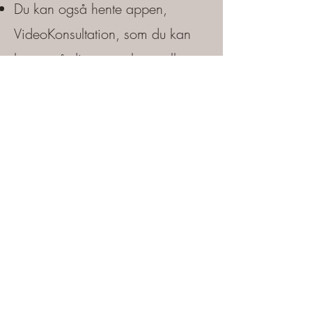
Du kan også hente appen,
VideoKonsultation, som du kan
bruge på din smartphone eller
tablet. Hent appen i AppStore
eller i Google Play.
Hvis det ikke vil virke, så kontakt
mig på tlf:
26101388
.
- Praktiske råd
-
For at skabe de bedste rammer
for en god videokonsultation, sid
da gerne i et uforstyrret rum mens