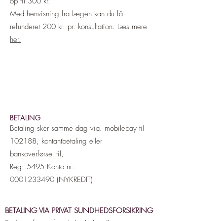
op til 300 kr.
Med henvisning fra lægen kan du få
refunderet 200 kr. pr. konsultation. Læs mere
her.
​
B
ETALING
Betaling sker samme dag via. mobilepay til
102188, kontantbetaling eller
bankoverførsel til,
Reg: 5495 Konto nr:
0001233490
(NYKREDIT)
BETALING VIA PRIVAT SUNDHEDSFORSIKRING