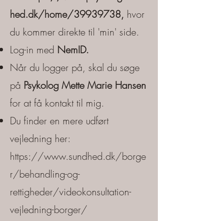
hed.dk/home/39939738,
hvor
du kommer direkte til 'min' side.
Log-in med
NemID.
Når du logger på, skal du søge
på
Psykolog Mette Marie Hansen
for at få kontakt til mig.
Du finder en mere udført
vejledning her:
https://www.sundhed.dk/borge
r/behandling-og-
rettigheder/videokonsultation-
vejledning-borger/