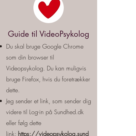
Guide til VideoPsykolog
Du skal bruge Google Chrome
som din browser til
Videopsykolog. Du kan muligvis
bruge Firefox, hvis du foretrækker
dette.
Jeg sender et link, som sender dig
videre til Log-in på Sundhed.dk
eller følg dette
link:
https://videopsykolog.sund