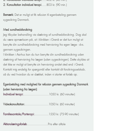
2. Konsultation individuel terapi
......803 kr. (90 min.)​
Bemærk:
Det er muligt at få refusion til egenbetaling gennem
sygesikring Danmark.
Med sundhedsforsikring
Jeg tilbyder behandling via dækning af sundhedsforsikring. Dog skal
du være opmærksom på, at i klinikken i Grenå er det kun muligt at
benytte din sundhedsforskring med henvisning fra egen læge - dvs.
gennem sygesikringen.
I klinikken i Aarhus kan du kun benytte din sundhedsforsikring uden
dækning af henvisning fra lægen (uden sygesikringen). Dette skyldes at
det ikke er muligt at benytte sin henvisning andet sted end i Grenå.
Kontakt mig endelig for spørgsmål eller kontakt dit forsikringsselskab,
så du ved hvordan du er dækket, inden vi starter et forløb op.
Egenbetaling med mulighed for refusion gennem sygesikring Danmark
(uden henvisning fra lægen):
Individuel terapi:
.............................1050 kr. (60 minutter)
Videokonsultation:
...........................1050 kr. (60 minutter)
Familiesamtale/Parterapi:
................1550 kr. (75-90 minutter)
Aktionslæringsforløb
........................Pris efter aftale