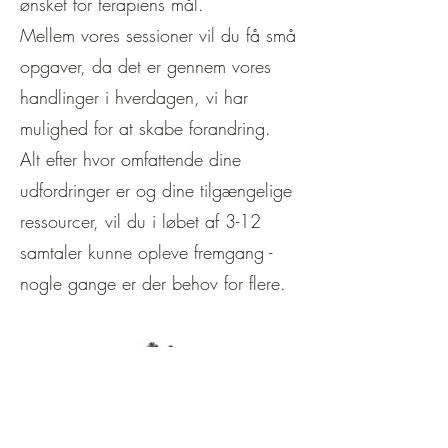
ønsket for terapiens mål.
Mellem vores sessioner vil du få små
opgaver, da det er gennem vores
handlinger i hverdagen, vi har
mulighed for at skabe forandring.
Alt efter hvor omfattende dine
udfordringer er og dine tilgængelige
ressourcer, vil du i løbet af 3-12
samtaler kunne opleve fremgang -
nogle gange er der behov for flere.
DEN AFSLUTTENDE SAMTALE
I løbet af processen vil du på et